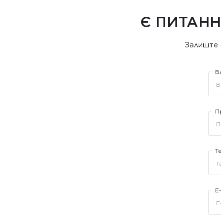
Є ПИТАНН
Залиште 
В
П
Т
E