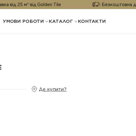
м² від Golden Tile
Безкоштовна доставка від
УМОВИ РОБОТИ
КАТАЛОГ
КОНТАКТИ
E
Де купити?