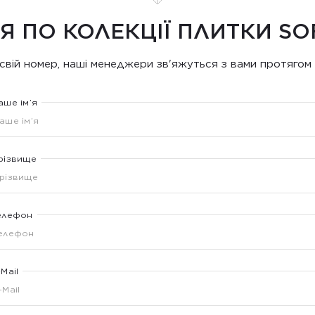
Я ПО КОЛЕКЦІЇ ПЛИТКИ SO
свій номер, наші менеджери зв'яжуться з вами протягом 
аше ім’я
різвище
елефон
-Mail