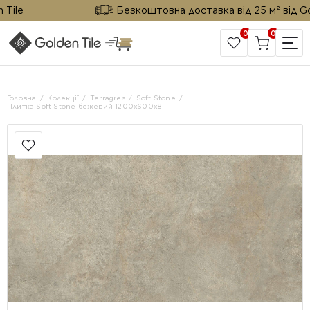
e
Безкоштовна доставка від 25 м² від Golden
0
0
САЙТ КОМПАНІЇ
Головна
Колекції
Terragres
Soft Stone
Плитка Soft Stone бежевий 1200х600х8