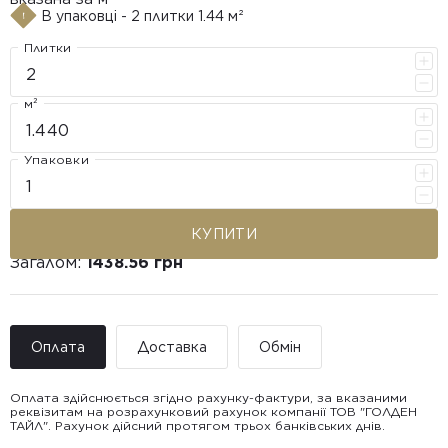
В упаковці - 2 плитки 1.44 м²
Плитки
м²
Упаковки
КУПИТИ
Загалом:
1438.56 грн
Оплата
Доставка
Обмін
Оплата здійснюється згідно рахунку-фактури, за вказаними
реквізитам на розрахунковий рахунок компанії ТОВ "ГОЛДЕН
ТАЙЛ". Рахунок дійсний протягом трьох банківських днів.
Доставка ТОВ "ГОЛДЕН
Покупець має право звернутися з питанням повернення або