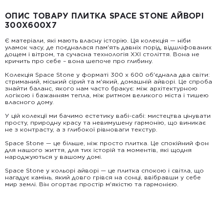
Пошт
ОПИС ТОВАРУ ПЛИТКА SPACE STONE АЙВОРІ
Вартість доставки:
300X600X7
До 5 м² — доставка за рахунок покупця.
Від 5 до 25 м² — фіксована вартість доставки 1000 грн по
Є матеріали, які мають власну історію. Ця колекція — ніби
всій Україні
уламок часу, де поєдналася пам'ять давніх порід, відшліфованих
Від 25 м² і більше — безкоштовна доставка за рахунок
дощем і вітром, та сучасна технологія XXI століття. Вона не
компанії Golden Tile.
кричить про себе – вона шепоче про глибину.
Примітка:
• Відвантаження здійснюється виключно у робочі дні. У суботу,
Колекція Space Stone у форматі 300 х 600 об'єднала два світи:
неділю та святкові дні замовлення не обробляються та не
стриманий, міський сірий та м'який, домашній айворі. Це спроба
відправляються.
знайти баланс, якого нам часто бракує: між архітектурною
логікою і бажанням тепла, між ритмом великого міста і тишею
власного дому.
У цій колекції ми бачимо естетику вабі-сабі: мистецтва цінувати
просту, природну красу та невимушену гармонію, що виникає
не з контрасту, а з глибокої рівноваги текстур.
Space Stone — це більше, ніж просто плитка. Це спокійний фон
для нашого життя, для тих історій та моментів, які щодня
народжуються у вашому домі.
Space Stone у кольорі айворі — це плитка спокою і світла, що
нагадує камінь, який довго грівся на сонці, ввібравши у себе
мир землі. Він огортає простір м'якістю та гармонією.