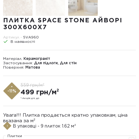
ПЛИТКА SPACE STONE АЙВОРІ
300X600X7
Артикул -
5VА960
В наявності
Матеріал:
Керамограніт
Застосування:
Для підлоги, Для стін
Поверхня:
Матова
559 грн/м²
*
499 грн/м²
-11%
*-Акція діє до
Увага!!! Плитка продається кратно упаковкам, ціна
вказана за м²
В упаковці - 9 плиток 1.62 м²
Плитки