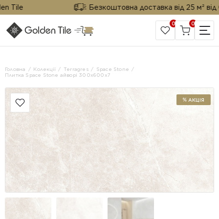
ile
Безкоштовна доставка від 25 м² від Gold
0
0
САЙТ КОМПАНІЇ
Головна
Колекції
Terragres
Space Stone
Плитка Space Stone айворі 300x600x7