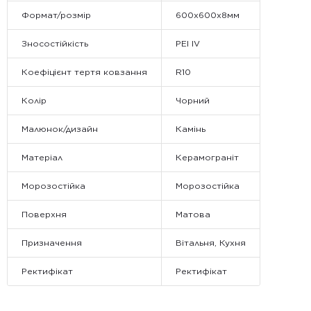
Формат/розмір
600х600х8мм
Зносостійкість
PEI IV
Коефіцієнт тертя ковзання
R10
Колір
Чорний
Малюнок/дизайн
Камінь
Матеріал
Керамограніт
Морозостійка
Морозостійка
Поверхня
Матова
Призначення
Вітальня, Кухня
Ректифікат
Ректифікат