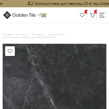
Безкоштовна доставка від 25 м² від Golden Ti
0
0
САЙТ КОМПАНІЇ
Головна
Колекції
Terragres
Space Stone
Плитка Space Stone чорний 600x600x8