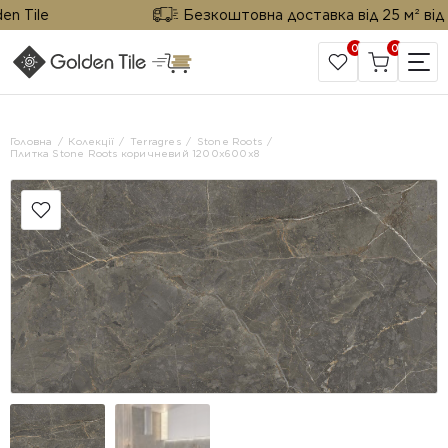
Tile
Безкоштовна доставка від 25 м² від Gol
0
0
САЙТ КОМПАНІЇ
Головна
Колекції
Terragres
Stone Roots
Плитка Stone Roots коричневий 1200х600х8