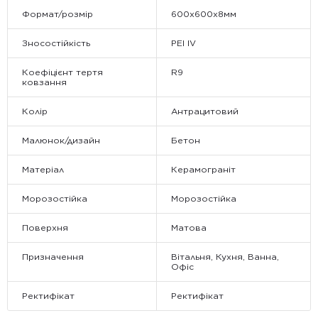
Формат/розмір
600х600х8мм
Зносостійкість
PEI IV
Коефіцієнт тертя
R9
ковзання
Колір
Антрацитовий
Малюнок/дизайн
Бетон
Матеріал
Керамограніт
Морозостійка
Морозостійка
Поверхня
Матова
Призначення
Вітальня, Кухня, Ванна,
Офіс
Ректифікат
Ректифікат