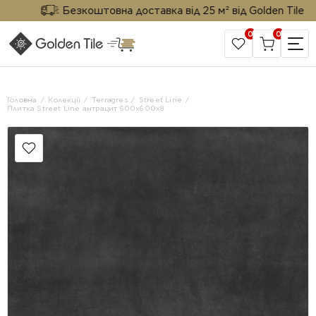
Безкоштовна доставка від 25 м² від Golden Tile
0
0
САЙТ КОМПАНІЇ
Головна
Колекції
Terragres
Street Line
Плитка Street Line антрацит 600x600x8