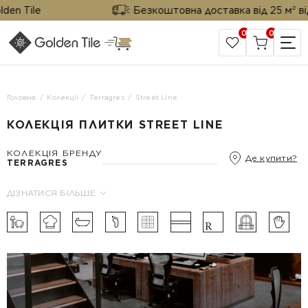
Tile
Безкоштовна доставка від 25 м² від Gol
0
0
САЙТ КОМПАНІЇ
Головна
Колекції
Terragres
Street Line
КОЛЕКЦІЯ ПЛИТКИ STREET LINE
КОЛЕКЦІЯ БРЕНДУ
Де купити?
TERRAGRES
ДІЗНАТИСЯ БІЛЬШЕ