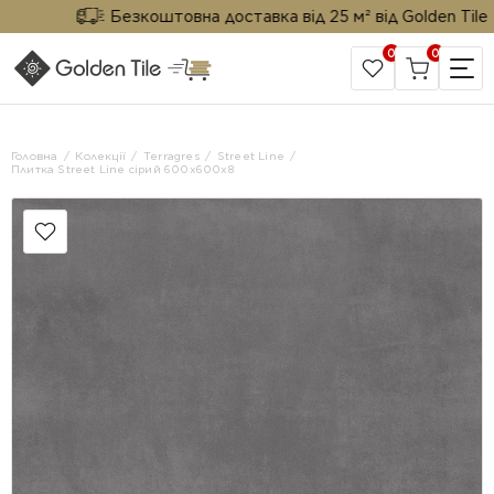
Безкоштовна доставка від 25 м² від Golden Tile
0
0
САЙТ КОМПАНІЇ
Головна
Колекції
Terragres
Street Line
Плитка Street Line сірий 600х600х8