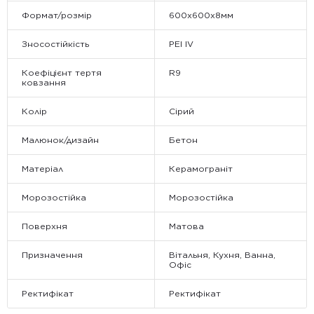
Формат/розмір
600х600х8мм
Зносостійкість
PEI IV
Коефіцієнт тертя
R9
ковзання
Колір
Сірий
Малюнок/дизайн
Бетон
Матеріал
Керамограніт
Морозостійка
Морозостійка
Поверхня
Матова
Призначення
Вітальня, Кухня, Ванна,
Офіс
Ректифікат
Ректифікат