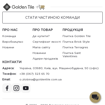
СТАТИ ЧАСТИНОЮ КОМАНДИ
ПРО НАС
ПРО ТОВАР
ПРОДУКЦІЯ
Команда
Де купити?
Плитка Golden Tile
Виробництво
Сертифікат якості
Плитка Brick Style
Новини
Мапа сайту
Плитка Terragres
Новинки
Плитка Sant
Valentines
Лідери продажів
КОНТАКТИ
Адреса:
Україна, 03680, Київ, вул. Машинобудівна, 50 (офіс)
Телефон:
+38 (067) 323 65 70
Email:
au.moc.elitnedlog@anibolz.o