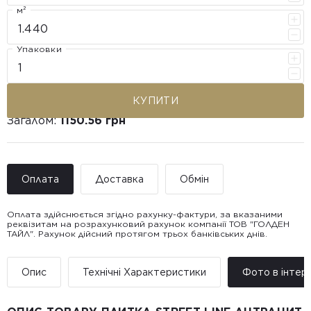
м²
Упаковки
КУПИТИ
Загалом:
1150.56 грн
Оплата
Доставка
Обмін
Оплата здійснюється згідно рахунку-фактури, за вказаними
реквізитам на розрахунковий рахунок компанії ТОВ "ГОЛДЕН
ТАЙЛ". Рахунок дійсний протягом трьох банківських днів.
Доставка ТОВ "ГОЛДЕН
Покупець має право звернутися з питанням повернення або
ТАЙЛ"
обміну пошкодженої плитки протягом 14 днів з моменту
• Адресна доставка за адресою вказаною при замовленні
отримання товару, виключно за умови, що Товар доставлявся
Опис
Технічні Характеристики
Фото в інтер’
товару.
силами Продавця чи залученого ним перевізника/кур’єра.
• Поштомати та відділення «Нової
Пошт