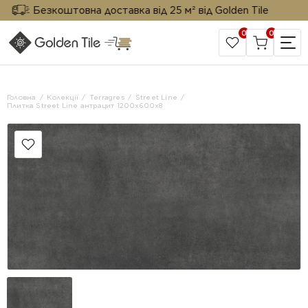
Безкоштовна доставка від 25 м² від Golden Tile
0
0
САЙТ КОМПАНІЇ
Головна
Колекції
Terragres
Street Line
Плитка Street Line антрацит 1200х600x8