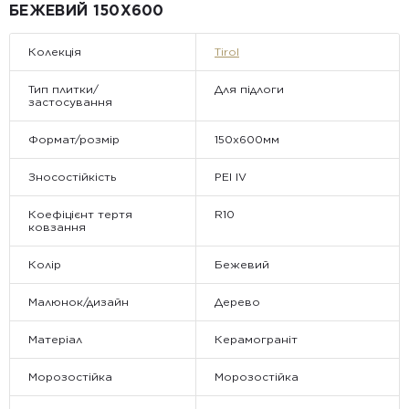
• Відвантаження здійснюється виключно у робочі дні. У суботу,
БЕЖЕВИЙ 150Х600
неділю та святкові дні замовлення не обробляються та не
відправляються.
Колекція
Tirol
Тип плитки/
Для підлоги
застосування
Формат/розмір
150x600мм
Зносостійкість
PEI IV
Коефіцієнт тертя
R10
ковзання
Колір
Бежевий
Малюнок/дизайн
Дерево
Матеріал
Керамограніт
Морозостійка
Морозостійка