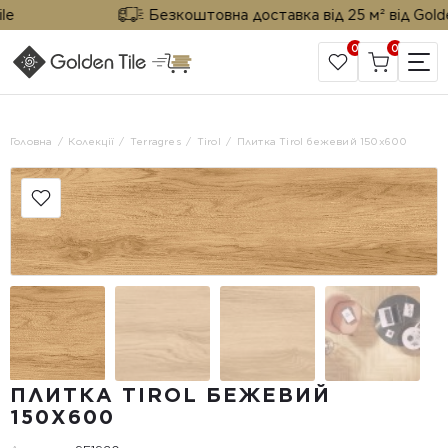
Безкоштовна доставка від 25 м² від Golden T
0
0
САЙТ КОМПАНІЇ
Головна
Колекції
Terragres
Tirol
Плитка Tirol бежевий 150х600
ПЛИТКА TIROL БЕЖЕВИЙ
150Х600