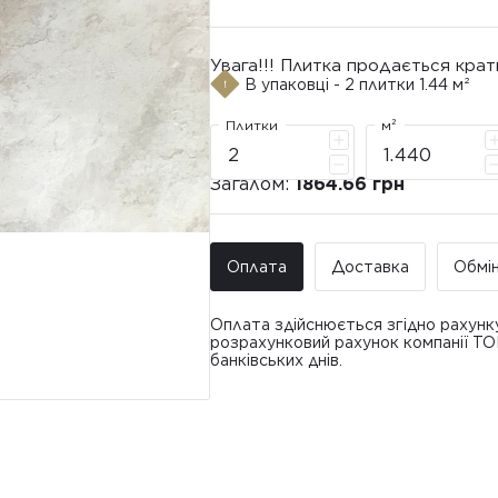
Увага!!! Плитка продається крат
В упаковці - 2 плитки 1.44 м²
Плитки
м²
Загалом:
1864.66 грн
Оплата
Доставка
Обмі
Оплата здійснюється згідно рахунк
розрахунковий рахунок компанії Т
банківських днів.
Доставка ТО
Покупець має право звернутися з 
• Адресна доставка за адресою вк
плитки протягом 14 днів з моменту
това
доставлявся силами Продавця чи за
• Поштомати та відділення «Нової
По
Вартість доставки: