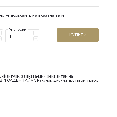
но упаковкам, ціна вказана за м²
Упаковки
КУПИТИ
н
у-фактури, за вказаними реквізитам на
ОВ "ГОЛДЕН ТАЙЛ". Рахунок дійсний протягом трьох
В "ГОЛДЕН ТАЙЛ"
питанням повернення або обміну пошкодженої
азаною при замовленні
 отримання товару, виключно за умови, що Товар
ру.
лученого ним перевізника/кур’єра.
шти