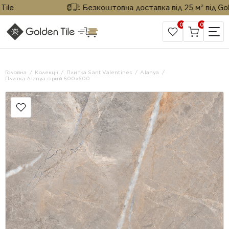
Безкоштовна доставка від 25 м² від Golden 
0
0
САЙТ КОМПАНІЇ
Головна
Колекції
Плитка Sant Valentines
Alanya
Плитка Alanya сірий 600x600