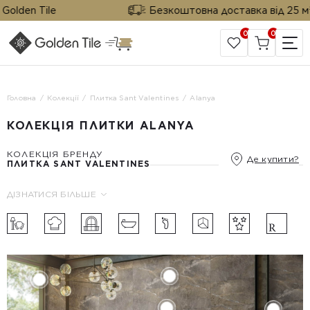
den Tile
Безкоштовна доставка від 25 м² від
0
0
САЙТ КОМПАНІЇ
Головна
Колекції
Плитка Sant Valentines
Alanya
КОЛЕКЦІЯ ПЛИТКИ ALANYA
КОЛЕКЦІЯ БРЕНДУ
Де купити?
ПЛИТКА SANT VALENTINES
ДІЗНАТИСЯ БІЛЬШЕ