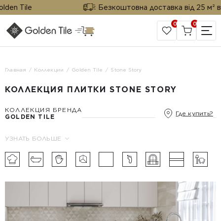
n Tile
Безкоштовна доставка від 25 м² від Go
0
0
САЙТ КОМПАНИИ
Главная
Коллекции
Golden Tile
Stone Story
КОЛЛЕКЦИЯ ПЛИТКИ STONE STORY
КОЛЛЕКЦИЯ БРЕНДА
Где купить?
GOLDEN TILE
УЗНАТЬ БОЛЬШЕ