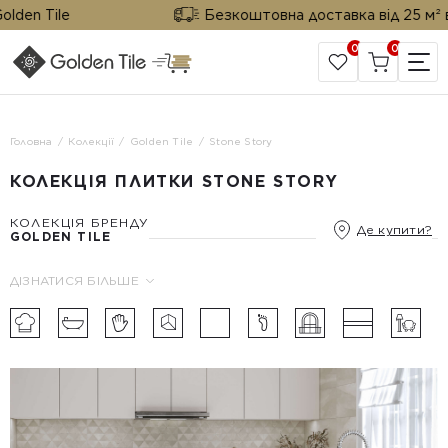
n Tile
Безкоштовна доставка від 25 м² від G
0
0
САЙТ КОМПАНІЇ
Головна
Колекції
Golden Tile
Stone Story
КОЛЕКЦІЯ ПЛИТКИ STONE STORY
КОЛЕКЦІЯ БРЕНДУ
Де купити?
GOLDEN TILE
ДІЗНАТИСЯ БІЛЬШЕ