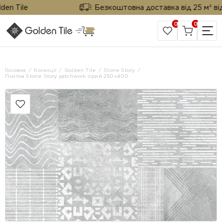
Tile
Безкоштовна доставка від 25 м² від Gol
0
0
САЙТ КОМПАНІЇ
Головна
Колекції
Golden Tile
Stone Story
Плитка Stone Story patchwork сірий 250x400