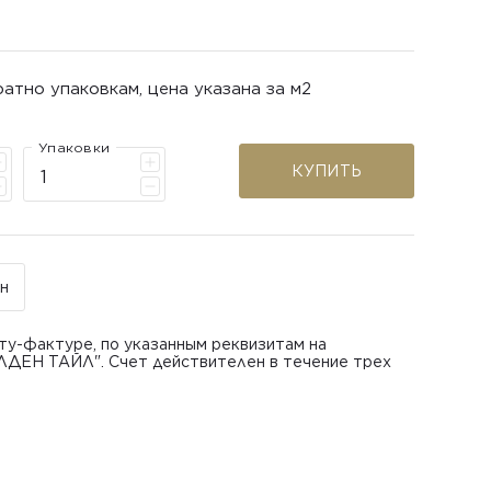
ратно упаковкам, цена указана за м2
Упаковки
КУПИТЬ
н
ту-фактуре, по указанным реквизитам на
ЛДЕН ТАЙЛ". Счет действителен в течение трех
ся с вопросом возврата или обмена поврежденной
азанному при заказе товара.
а получения товара исключительно при условии, что
почты»
а или привлеченного им перевозчика/курьера.