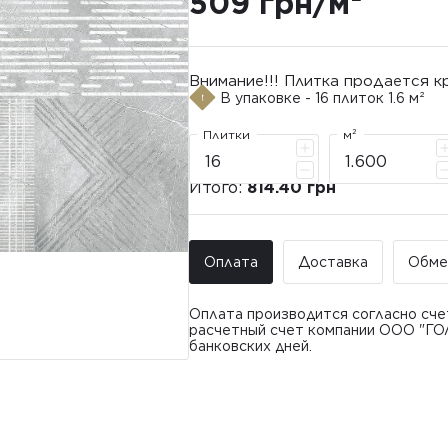
509 грн/м²
Внимание!!! Плитка продается к
В упаковке - 16 плиток 1.6 м²
Плитки
м²
Итого:
814.40 грн
Оплата
Доставка
Обме
Оплата производится согласно сче
расчетный счет компании ООО "ГО
банковских дней.
Доставка ООО "ГОЛДЕН ТАЙЛ"
Покупатель имеет право обратить
• Адресная доставка по адресу, ук
плитки в течение 14 дней с момент
• Почтоматы и отделения «Новой 
Товар доставлялся силами Продавц
Стоимость доставки: