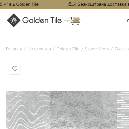
lden Tile
Безкоштовна доставка від 25 м² ві
Главная
Коллекции
Golden Tile
Stone Story
Плитка