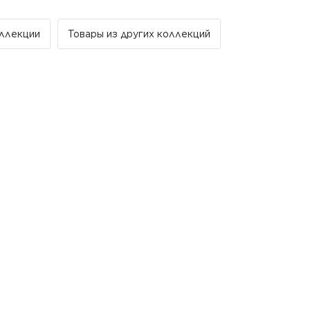
купателя.
я стоимость доставки 1000 грн по всей Украине.
 доставка за счет компании Golden Tile.
ллекции
Товары из других коллекций
льно в рабочие дни. В субботу, воскресенье и
тываются и не отправляются.