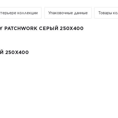
До 5 м² – доставка за счет по
От 5 до 25 м² – фиксированна
От 25 м² и более – бесплатная
нтерьере коллекции
Упаковочные данные
Товары ко
Примечание:
• Отгрузка производится исключите
праздничные дни заказы не обраба
Y PATCHWORK СЕРЫЙ 250X400
Й 250X400