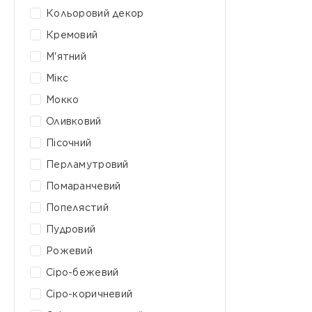
Кольоровий декор
Кремовий
М'ятний
Мікс
Мокко
Оливковий
Пісочний
Перламутровий
Помаранчевий
Попелястий
Пудровий
Рожевий
Сіро-бежевий
Сіро-коричневий