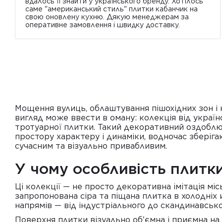
вдалось її знайти у українського бренду. Хотілось
саме "американський стиль" плитки кабанчик на
свою оновлену кухню. Дякую менеджерам за
оперативне замовлення і швидку доставку.
Мощення вулиць, облаштування пішохідних зон і 
вигляд може ввести в оману: колекція від україн
тротуарної плитки. Такий декоративний оздоблюв
простору характеру і динаміки, водночас зберіг
сучасним та візуально привабливим.
У чому особливість плитки 
Ці колекції — не просто декоративна імітація мі
запропонована сіра та піщана плитка в холодніх 
напрямів — від індустріального до скандинавсько
Поверхня плитки візуально обʼємна і приємна на