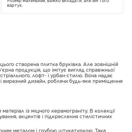
Розмір маленький, важко вкладати, але він того
вартує.
цього створена плитка бруківка. Але зовнішній
р'єрна продукція, що імітує вигляд справжньої
тріального, лофт- і урбан-стилю. Вона надає
 і виразний дизайн, роблячи будь-яке приміщення
матеріал із міцного керамограніту. В колекції
ування, акцентів і підкреслення стилістичних
орним металом і грубою штукатуркою. Така