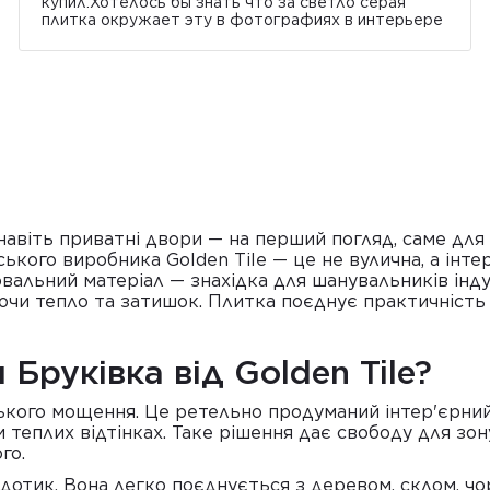
купил.Хотелось бы знать что за светло серая
плитка окружает эту в фотографиях в интерьере
навіть приватні двори — на перший погляд, саме для 
ського виробника Golden Tile — це не вулична, а інте
альний матеріал — знахідка для шанувальників індус
аючи тепло та затишок. Плитка поєднує практичність
Бруківка від Golden Tile?
ського мощення. Це ретельно продуманий інтер'єрний 
и теплих відтінках. Таке рішення дає свободу для зон
го.
 дотик. Вона легко поєднується з деревом, склом, ч