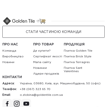
СТАТИ ЧАСТИНОЮ КОМАНДИ
ПРО НАС
ПРО ТОВАР
ПРОДУКЦІЯ
Команда
Де купити?
Плитка Golden Tile
Виробництво
Сертифікат якості
Плитка Brick Style
Новини
Мапа сайту
Плитка Terragres
Новинки
Плитка Sant
Valentines
Лідери продажів
КОНТАКТИ
Адреса:
Україна, 03680, Київ, вул. Машинобудівна, 50 (офіс)
Телефон:
+38 (067) 323 65 70
Email:
au.moc.elitnedlog@anibolz.o