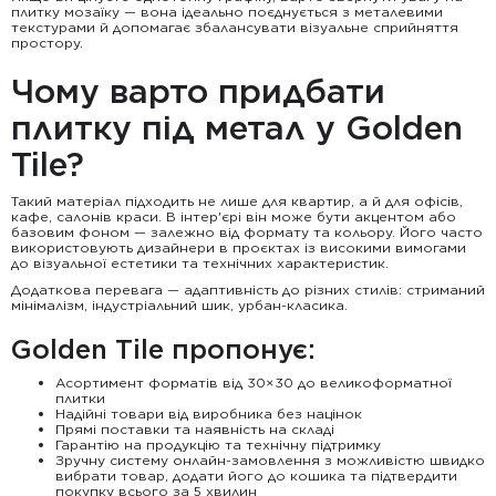
плитку мозаїку
— вона ідеально поєднується з металевими
текстурами й допомагає збалансувати візуальне сприйняття
простору.
Чому варто придбати
плитку під метал у Golden
Tile?
Такий матеріал підходить не лише для квартир, а й для офісів,
кафе, салонів краси. В інтер'єрі він може бути акцентом або
базовим фоном — залежно від формату та кольору. Його часто
використовують дизайнери в проєктах із високими вимогами
до візуальної естетики та технічних характеристик.
Додаткова перевага — адаптивність до різних стилів: стриманий
мінімалізм, індустріальний шик, урбан-класика.
Golden Tile пропонує:
Асортимент форматів від 30×30 до великоформатної
плитки
Надійні товари від виробника без націнок
Прямі поставки та наявність на складі
Гарантію на продукцію та технічну підтримку
Зручну систему онлайн-замовлення з можливістю швидко
вибрати товар, додати його до кошика та підтвердити
покупку всього за 5 хвилин