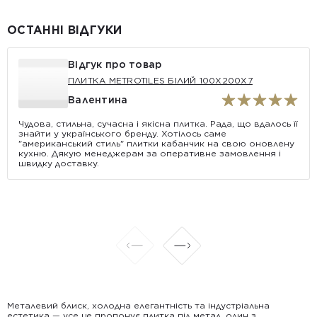
ОСТАННІ ВІДГУКИ
Відгук про товар
ПЛИТКА METROTILES БІЛИЙ 100X200X7
Валентина
Чудова, стильна, сучасна і якісна плитка. Рада, що вдалось її
знайти у українського бренду. Хотілось саме
"американський стиль" плитки кабанчик на свою оновлену
кухню. Дякую менеджерам за оперативне замовлення і
швидку доставку.
Металевий блиск, холодна елегантність та індустріальна
естетика — усе це пропонує плитка під метал, один з