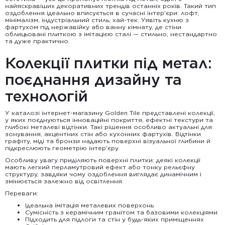
найяскравіших декоративних трендів останніх років. Такий тип
оздоблення ідеально вписується в сучасні інтер'єри: лофт,
мінімалізм, індустріальний стиль, хай-тек. Уявіть кухню з
фартухом під нержавійку або ванну кімнату, де стіни
облицьовані плиткою з імітацією сталі — стильно, нестандартно
та дуже практично.
Колекції плитки під метал:
поєднання дизайну та
технологій
У каталозі інтернет-магазину Golden Tile представлені колекції,
у яких поєднуються інноваційні покриття, ефектні текстури та
глибокі металеві відтінки. Такі рішення особливо актуальні для
зонування, акцентних стін або кухонних фартухів. Відтінки
графіту, міді та бронзи надають поверхні візуальної глибини й
підкреслюють геометрію інтер'єру.
Особливу увагу приділяють поверхні плитки: деякі колекції
мають легкий перламутровий ефект або тонку рельєфну
структуру, завдяки чому оздоблення виглядає динамічним і
змінюється залежно від освітлення.
Переваги:
Ідеальна імітація металевих поверхонь
Сумісність з керамічним гранітом та базовими колекціями
Підходить для підлоги та стін у будь-яких приміщеннях