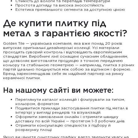
Стійкість до вологи та перепадів температури
Простота догляду та висока зносостійкість
Естетика преміального сегмента за доступною ціною
Де купити плитку під
метал з гарантією якості?
Golden Tile — українська компанія, яка вже понад 20 років
випускає оригінальні дизайнерські колекції. Усі матеріали
проходять суворий контроль і відповідають європейським
стандартам. Виробничі лінії оснащені сучасним обладнанням,
що дозволяє виготовляти продукцію з точною передачею
кольору та стабільною геометрією — наприклад, плитка з різних
партій ідеально поєднується між собою за відтінком і формою.
Бренд зарекомендував себе як надійний партнер на ринку
керамічної плитки.
На нашому сайті ви можете:
Переглянути каталог колекцій і фільтрувати за типом,
кольором, форматом
Подивитися приклади застосування плитки під метал в
інтер’єрі у вигляді рендерів та візуалізацій.
Оформити замовлення онлайн і отримати швидку
доставку по всій Україні — протягом 1–3 робочих днів
Отримати консультацію спеціаліста з підбору й
розрахунку площі
Якщо ви цінуєте однотонну графіку, варто звернути увагу на