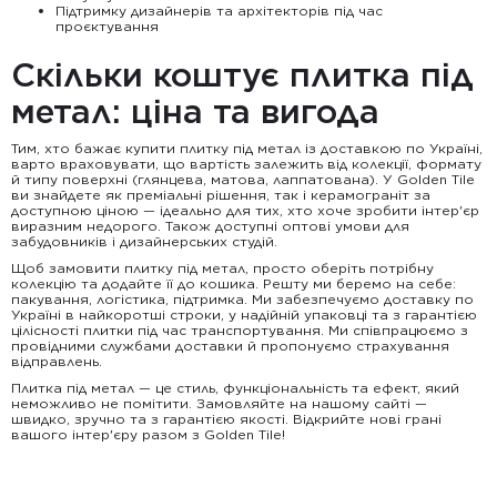
Підтримку дизайнерів та архітекторів під час
проєктування
Скільки коштує плитка під
метал: ціна та вигода
Тим, хто бажає купити плитку під метал із доставкою по Україні,
варто враховувати, що вартість залежить від колекції, формату
й типу поверхні (глянцева, матова, лаппатована). У Golden Tile
ви знайдете як преміальні рішення, так і керамограніт за
доступною ціною — ідеально для тих, хто хоче зробити інтер'єр
виразним недорого. Також доступні оптові умови для
забудовників і дизайнерських студій.
Щоб замовити плитку під метал, просто оберіть потрібну
колекцію та додайте її до кошика. Решту ми беремо на себе:
пакування, логістика, підтримка. Ми забезпечуємо доставку по
Україні в найкоротші строки, у надійній упаковці та з гарантією
цілісності плитки під час транспортування. Ми співпрацюємо з
провідними службами доставки й пропонуємо страхування
відправлень.
Плитка під метал — це стиль, функціональність та ефект, який
неможливо не помітити. Замовляйте на нашому сайті —
швидко, зручно та з гарантією якості. Відкрийте нові грані
вашого інтер'єру разом з Golden Tile!