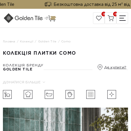
e
Безкоштовна доставка від 25 м² від Golden
0
0
САЙТ КОМПАНІЇ
Головна
Колекції
Golden Tile
Como
КОЛЕКЦІЯ ПЛИТКИ COMO
КОЛЕКЦІЯ БРЕНДУ
Де купити?
GOLDEN TILE
ДІЗНАТИСЯ БІЛЬШЕ