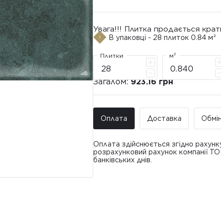
Увага!!! Плитка продається крат
В упаковці - 28 плиток 0.84 м²
Плитки
м²
Загалом:
923.16 грн
Оплата
Доставка
Обмі
Оплата здійснюється згідно рахунк
розрахунковий рахунок компанії Т
банківських днів.
Доставка ТО
Покупець має право звернутися з 
• Адресна доставка за адресою вк
плитки протягом 14 днів з моменту
това
доставлявся силами Продавця чи за
• Поштомати та відділення «Нової
По
Вартість доставки: