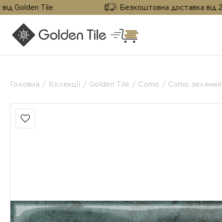
n Tile
Безкоштовна доставка від 25 м² від G
Головна
Колекції
Golden Tile
Como
Como зелений