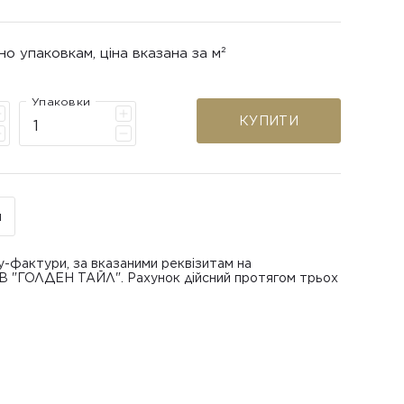
но упаковкам, ціна вказана за м²
Упаковки
КУПИТИ
н
у-фактури, за вказаними реквізитам на
ОВ "ГОЛДЕН ТАЙЛ". Рахунок дійсний протягом трьох
В "ГОЛДЕН ТАЙЛ"
питанням повернення або обміну пошкодженої
азаною при замовленні
 отримання товару, виключно за умови, що Товар
ру.
лученого ним перевізника/кур’єра.
шти