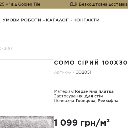
olden Tile
Безкоштовна доставка від 25 м² в
УМОВИ РОБОТИ
КАТАЛОГ
КОНТАКТИ
00x300
COMO СІРИЙ 100X30
Артикул -
CO2051
Матеріал:
Керамічна плитка
Застосування:
Для стін
Поверхня:
Глянцева, Рельєфна
1 099 грн/м²