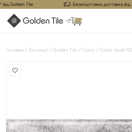
n Tile
Безкоштовна доставка від 25 м² від G
Головна
Колекції
Golden Tile
Como
Como сірий 1