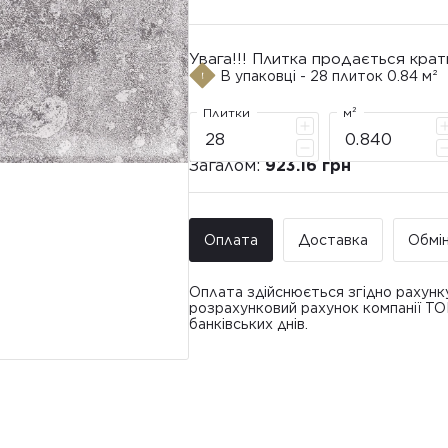
Увага!!! Плитка продається крат
В упаковці - 28 плиток 0.84 м²
Плитки
м²
Загалом:
923.16 грн
Оплата
Доставка
Обмі
Оплата здійснюється згідно рахунк
розрахунковий рахунок компанії Т
банківських днів.
Доставка ТО
Покупець має право звернутися з 
• Адресна доставка за адресою вк
плитки протягом 14 днів з моменту
това
доставлявся силами Продавця чи за
• Поштомати та відділення «Нової
По
Вартість доставки: