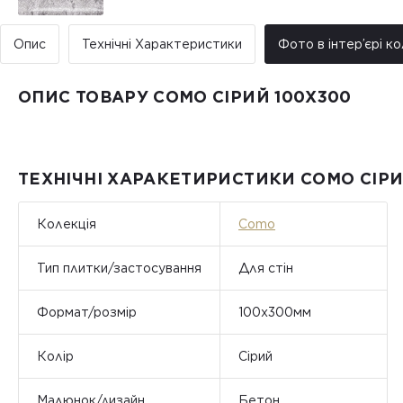
Опис
Технічні Характеристики
Фото в інтер’єрі ко
ОПИС ТОВАРУ COMO СІРИЙ 100X300
ТЕХНІЧНІ ХАРАКЕТИРИСТИКИ COMO СІРИ
Колекція
Como
Тип плитки/застосування
Для стін
Формат/розмір
100x300мм
Колір
Сірий
Малюнок/дизайн
Бетон