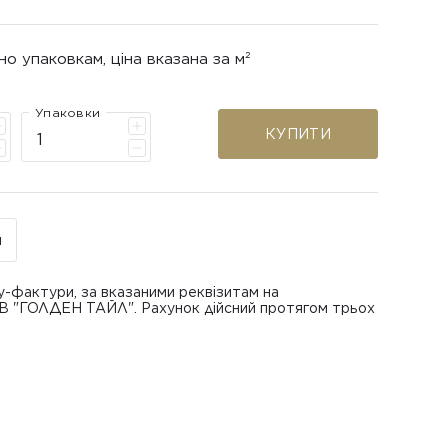
но упаковкам, ціна вказана за м²
Упаковки
КУПИТИ
н
у-фактури, за вказаними реквізитам на
ОВ "ГОЛДЕН ТАЙЛ". Рахунок дійсний протягом трьох
В "ГОЛДЕН ТАЙЛ"
питанням повернення або обміну пошкодженої
азаною при замовленні
 отримання товару, виключно за умови, що Товар
ру.
лученого ним перевізника/кур’єра.
шти