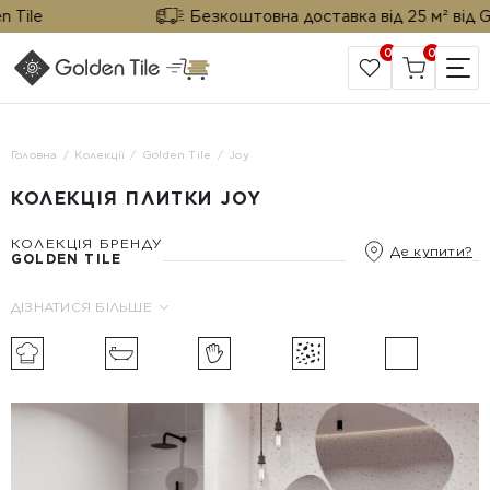
ile
Безкоштовна доставка від 25 м² від Gold
0
0
САЙТ КОМПАНІЇ
Головна
Колекції
Golden Tile
Joy
КОЛЕКЦІЯ ПЛИТКИ JOY
КОЛЕКЦІЯ БРЕНДУ
Де купити?
GOLDEN TILE
ДІЗНАТИСЯ БІЛЬШЕ