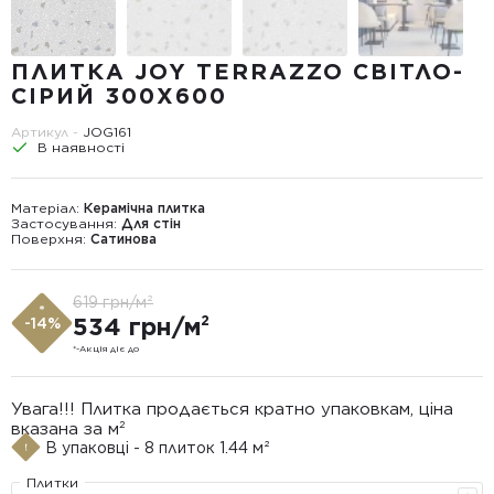
ПЛИТКА JOY TERRAZZO СВІТЛО-
СІРИЙ 300X600
Артикул -
JOG161
В наявності
Матеріал:
Керамічна плитка
Застосування:
Для стін
Поверхня:
Сатинова
619 грн/м²
*
534 грн/м²
-14%
*-Акція діє до
Увага!!! Плитка продається кратно упаковкам, ціна
вказана за м²
В упаковці - 8 плиток 1.44 м²
Плитки