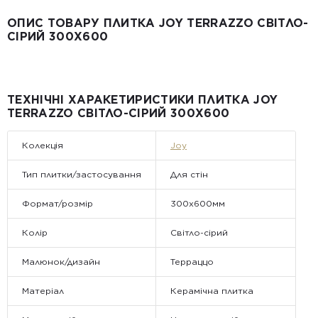
Пошт
ОПИС ТОВАРУ ПЛИТКА JOY TERRAZZO СВІТЛО-
Вартість доставки:
СІРИЙ 300X600
До 5 м² — доставка за рахунок покупця.
Від 5 до 25 м² — фіксована вартість доставки 1000 грн по
всій Україні
Від 25 м² і більше — безкоштовна доставка за рахунок
компанії Golden Tile.
Примітка:
ТЕХНІЧНІ ХАРАКЕТИРИСТИКИ ПЛИТКА JOY
• Відвантаження здійснюється виключно у робочі дні. У суботу,
TERRAZZO СВІТЛО-СІРИЙ 300X600
неділю та святкові дні замовлення не обробляються та не
відправляються.
Колекція
Joy
Тип плитки/застосування
Для стін
Формат/розмір
300x600мм
Колір
Світло-сірий
Малюнок/дизайн
Терраццо
Матеріал
Керамічна плитка