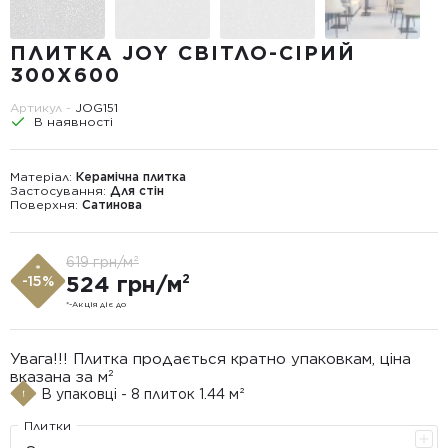
ПЛИТКА JOY СВІТЛО-СІРИЙ
300X600
Артикул -
JOG151
В наявності
Матеріал:
Керамічна плитка
Застосування:
Для стін
Поверхня:
Сатинова
619 грн/м²
*
524 грн/м²
-15%
*-Акція діє до
Увага!!! Плитка продається кратно упаковкам, ціна
вказана за м²
В упаковці - 8 плиток 1.44 м²
Плитки