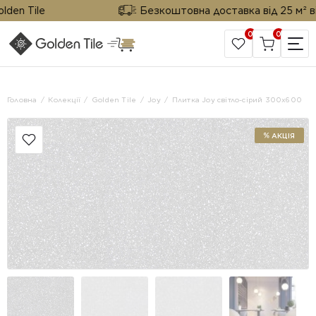
 Tile
Безкоштовна доставка від 25 м² від Go
0
0
САЙТ КОМПАНІЇ
Головна
Колекції
Golden Tile
Joy
Плитка Joy світло-сірий 300x600