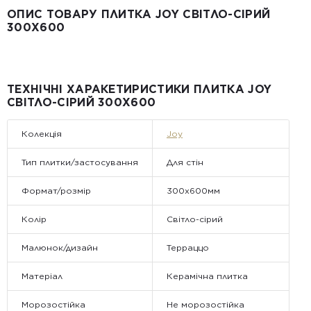
ОПИС ТОВАРУ ПЛИТКА JOY СВІТЛО-СІРИЙ
Вартість доставки:
300X600
До 5 м² — доставка за рахунок покупця.
Від 5 до 25 м² — фіксована вартість доставки 1000 грн по
всій Україні
Від 25 м² і більше — безкоштовна доставка за рахунок
компанії Golden Tile.
Примітка:
ТЕХНІЧНІ ХАРАКЕТИРИСТИКИ ПЛИТКА JOY
• Відвантаження здійснюється виключно у робочі дні. У суботу,
СВІТЛО-СІРИЙ 300X600
неділю та святкові дні замовлення не обробляються та не
відправляються.
Колекція
Joy
Тип плитки/застосування
Для стін
Формат/розмір
300x600мм
Колір
Світло-сірий
Малюнок/дизайн
Терраццо
Матеріал
Керамічна плитка
Морозостійка
Не морозостійка