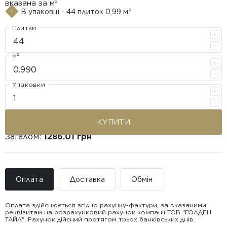
вказана за м²
В упаковці - 44 плиток 0.99 м²
Плитки
м²
Упаковки
КУПИТИ
Загалом:
1286.01 грн
Оплата
Доставка
Обмін
Оплата здійснюється згідно рахунку-фактури, за вказаними
реквізитам на розрахунковий рахунок компанії ТОВ "ГОЛДЕН
ТАЙЛ". Рахунок дійсний протягом трьох банківських днів.
Доставка ТОВ "ГОЛДЕН
Покупець має право звернутися з питанням повернення або