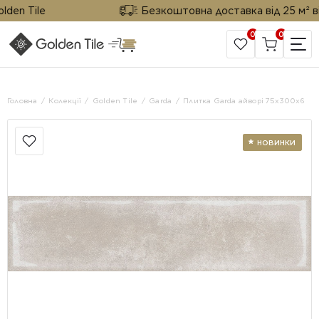
n Tile
Безкоштовна доставка від 25 м² від G
0
0
САЙТ КОМПАНІЇ
Головна
Колекції
Golden Tile
Garda
Плитка Garda айворі 75x300x6