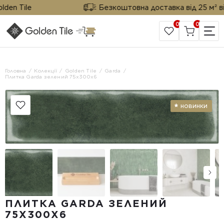
n Tile
Безкоштовна доставка від 25 м² від G
0
0
САЙТ КОМПАНІЇ
Головна
Колекції
Golden Tile
Garda
Плитка Garda зелений 75x300x6
ПЛИТКА GARDA ЗЕЛЕНИЙ
75X300X6