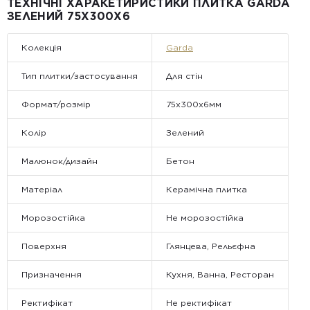
ТЕХНІЧНІ ХАРАКЕТИРИСТИКИ ПЛИТКА GARDA
• Відвантаження здійснюється виключно у робочі дні. У суботу,
ЗЕЛЕНИЙ 75X300X6
неділю та святкові дні замовлення не обробляються та не
відправляються.
Колекція
Garda
Тип плитки/застосування
Для стін
Формат/розмір
75x300x6мм
Колір
Зелений
Малюнок/дизайн
Бетон
Матеріал
Керамічна плитка
Морозостійка
Не морозостійка
Поверхня
Глянцева, Рельєфна
Призначення
Кухня, Ванна, Ресторан
Ректифікат
Не ректифікат