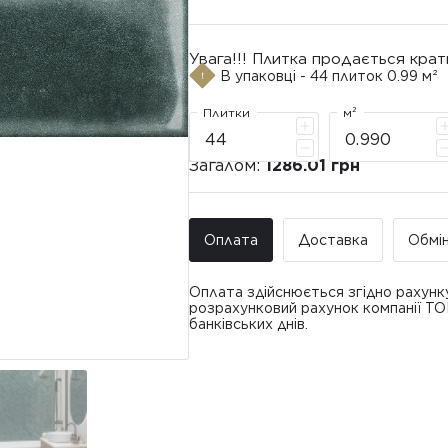
Увага!!! Плитка продається крат
В упаковці - 44 плиток 0.99 м²
Плитки
м²
Загалом:
1286.01 грн
Оплата
Доставка
Обмі
Оплата здійснюється згідно рахунк
розрахунковий рахунок компанії Т
банківських днів.
Доставка ТО
Покупець має право звернутися з 
• Адресна доставка за адресою вк
плитки протягом 14 днів з моменту
това
доставлявся силами Продавця чи за
• Поштомати та відділення «Нової
По
Вартість доставки: