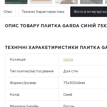
Опис
Технічні Характеристики
Фото в інтер’єрі ко
ОПИС ТОВАРУ ПЛИТКА GARDA СИНІЙ 75X
ТЕХНІЧНІ ХАРАКЕТИРИСТИКИ ПЛИТКА GA
Колекція
Garda
Тип плитки/застосування
Для стін
Формат/розмір
75x300x6мм
Колір
Синій
Малюнок/дизайн
Бетон