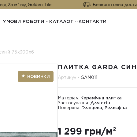
ід Golden Tile
Безкоштовна доставка від 25 
УМОВИ РОБОТИ
КАТАЛОГ
КОНТАКТИ
синій 75x300x6
ПЛИТКА GARDA СИН
НОВИНКИ
Артикул -
GAМ011
Матеріал:
Керамічна плитка
Застосування:
Для стін
Поверхня:
Глянцева, Рельєфна
1 299 грн/м²