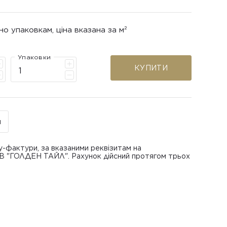
но упаковкам, ціна вказана за м²
Упаковки
КУПИТИ
н
у-фактури, за вказаними реквізитам на
ОВ "ГОЛДЕН ТАЙЛ". Рахунок дійсний протягом трьох
В "ГОЛДЕН ТАЙЛ"
питанням повернення або обміну пошкодженої
азаною при замовленні
 отримання товару, виключно за умови, що Товар
ру.
лученого ним перевізника/кур’єра.
шти