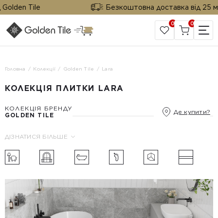
olden Tile
Безкоштовна доставка від 25 м² в
0
0
САЙТ КОМПАНІЇ
Головна
Колекції
Golden Tile
Lara
КОЛЕКЦІЯ ПЛИТКИ LARA
КОЛЕКЦІЯ БРЕНДУ
Де купити?
GOLDEN TILE
ДІЗНАТИСЯ БІЛЬШЕ