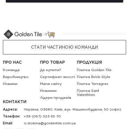
СТАТИ ЧАСТИНОЮ КОМАНДИ
ПРО НАС
ПРО ТОВАР
ПРОДУКЦІЯ
Команда
Де купити?
Плитка Golden Tile
Виробництво
Сертифікат якості
Плитка Brick Style
Новини
Мапа сайту
Плитка Terragres
Новинки
Плитка Sant
Valentines
Лідери продажів
КОНТАКТИ
Адреса:
Україна, 03680, Київ, вул. Машинобудівна, 50 (офіс)
Телефон:
+38 (067) 323 65 70
Email:
au.moc.elitnedlog@anibolz.o