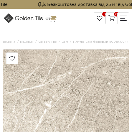
e
Безкоштовна доставка від 25 м² від Golden
0
0
САЙТ КОМПАНІЇ
Головна
Колекції
Golden Tile
Lara
Плитка Lara бежевий 400х400х7