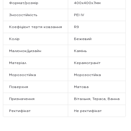
Формат/розмір
400x400x7мм
Зносостійкість
PEI IV
Коефіцієнт тертя ковзання
R9
Колір
Бежевий
Малюнок/дизайн
Камінь
Матеріал
Керамограніт
Морозостійка
Морозостійка
Поверхня
Матова
Призначення
Вітальня, Тераса, Ванна
Ректифікат
Не ректифікат