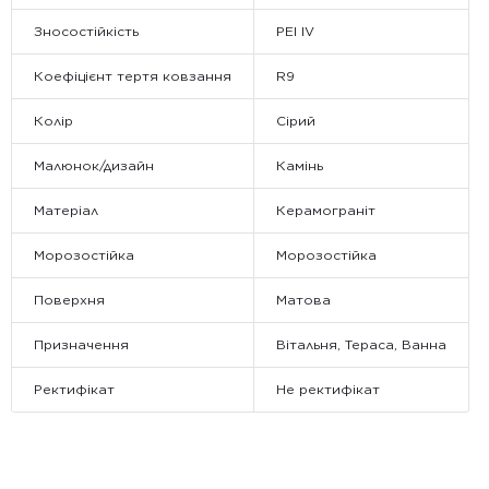
Зносостійкість
PEI IV
Коефіцієнт тертя ковзання
R9
Колір
Сірий
Малюнок/дизайн
Камінь
Матеріал
Керамограніт
Морозостійка
Морозостійка
Поверхня
Матова
Призначення
Вітальня, Тераса, Ванна
Ректифікат
Не ректифікат