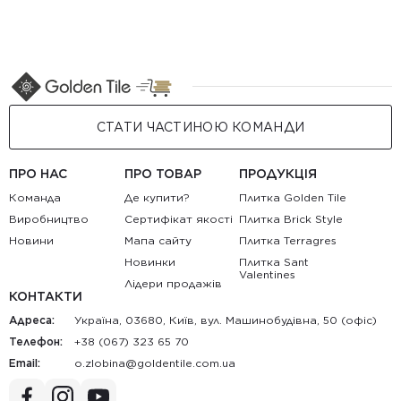
СТАТИ ЧАСТИНОЮ КОМАНДИ
ПРО НАС
ПРО ТОВАР
ПРОДУКЦІЯ
Команда
Де купити?
Плитка Golden Tile
Виробництво
Сертифікат якості
Плитка Brick Style
Новини
Мапа сайту
Плитка Terragres
Новинки
Плитка Sant
Valentines
Лідери продажів
КОНТАКТИ
Адреса:
Україна, 03680, Київ, вул. Машинобудівна, 50 (офіс)
Телефон:
+38 (067) 323 65 70
Email:
au.moc.elitnedlog@anibolz.o