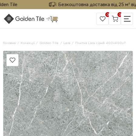
 Tile
Безкоштовна доставка від 25 м² від Go
0
0
САЙТ КОМПАНІЇ
Головна
Колекції
Golden Tile
Lara
Плитка Lara сірий 400х400x7