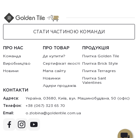
СТАТИ ЧАСТИНОЮ КОМАНДИ
ПРО НАС
ПРО ТОВАР
ПРОДУКЦІЯ
Команда
Де купити?
Плитка Golden Tile
Виробництво
Сертифікат якості
Плитка Brick Style
Новини
Мапа сайту
Плитка Terragres
Новинки
Плитка Sant
Valentines
Лідери продажів
КОНТАКТИ
Адреса:
Україна, 03680, Київ, вул. Машинобудівна, 50 (офіс)
Телефон:
+38 (067) 323 65 70
Email:
au.moc.elitnedlog@anibolz.o