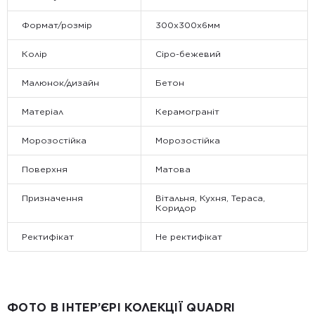
Формат/розмір
300x300x6мм
Колір
Сіро-бежевий
Малюнок/дизайн
Бетон
Матеріал
Керамограніт
Морозостійка
Морозостійка
Поверхня
Матова
Призначення
Вітальня, Кухня, Тераса,
Коридор
Ректифікат
Не ректифікат
ФОТО В ІНТЕР’ЄРІ КОЛЕКЦІЇ QUADRI