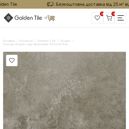
 Tile
Безкоштовна доставка від 25 м² від Go
0
0
САЙТ КОМПАНІЇ
Головна
Колекції
Golden Tile
Quadri
Плитка Quadri сіро-бежевий 300х300x6