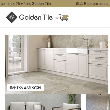
ід 25 м² від Golden Tile
Безкоштовна достав
ПЛИТКА ДЛЯ КУХНІ