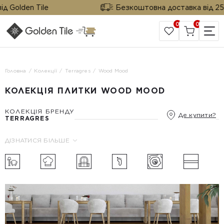
Golden Tile
Безкоштовна доставка від 25 м² 
0
0
САЙТ КОМПАНІЇ
Головна
Колекції
Terragres
Wood Mood
КОЛЕКЦІЯ ПЛИТКИ WOOD MOOD
КОЛЕКЦІЯ БРЕНДУ
Де купити?
TERRAGRES
ДІЗНАТИСЯ БІЛЬШЕ