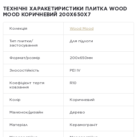
Примітка:
ТЕХНІЧНІ ХАРАКЕТИРИСТИКИ ПЛИТКА WOOD
• Відвантаження здійснюється виключно у робочі дні. У суботу,
MOOD КОРИЧНЕВИЙ 200X650X7
неділю та святкові дні замовлення не обробляються та не
відправляються.
Колекція
Wood Mood
Тип плитки/
Для підлоги
застосування
Формат/розмір
200х650мм
Зносостійкість
PEI IV
Коефіцієнт тертя
R10
ковзання
Колір
Коричневий
Малюнок/дизайн
Дерево
Матеріал
Керамограніт