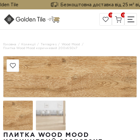
 Tile
Безкоштовна доставка від 25 м² від Go
0
0
САЙТ КОМПАНІЇ
Головна
Колекції
Terragres
Wood Mood
Плитка Wood Mood коричневий 200x650x7
ПЛИТКА WOOD MOOD