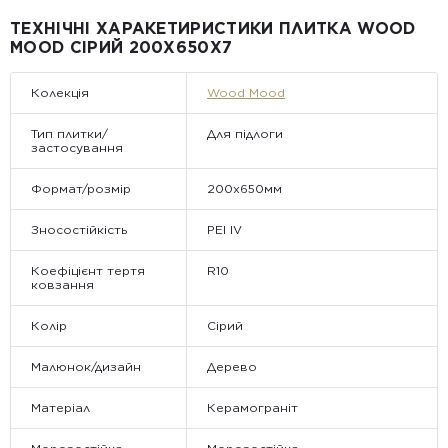
Примітка:
ТЕХНІЧНІ ХАРАКЕТИРИСТИКИ ПЛИТКА WOOD
• Відвантаження здійснюється виключно у робочі дні. У суботу,
MOOD СІРИЙ 200X650X7
неділю та святкові дні замовлення не обробляються та не
відправляються.
Колекція
Wood Mood
Тип плитки/
Для підлоги
застосування
Формат/розмір
200х650мм
Зносостійкість
PEI IV
Коефіцієнт тертя
R10
ковзання
Колір
Сірий
Малюнок/дизайн
Дерево
Матеріал
Керамограніт