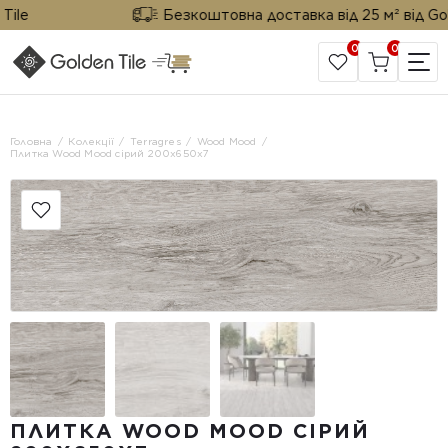
le
Безкоштовна доставка від 25 м² від Golden
0
0
САЙТ КОМПАНІЇ
Головна
Колекції
Terragres
Wood Mood
Плитка Wood Mood сірий 200x650x7
ПЛИТКА WOOD MOOD СІРИЙ