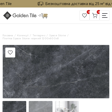
ile
Безкоштовна доставка від 25 м² від Gold
0
0
САЙТ КОМПАНІЇ
Головна
Колекції
Terragres
Space Stone
Плитка Space Stone чорний 1200х600х8