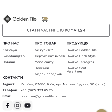
СТАТИ ЧАСТИНОЮ КОМАНДИ
ПРО НАС
ПРО ТОВАР
ПРОДУКЦІЯ
Команда
Де купити?
Плитка Golden Tile
Виробництво
Сертифікат якості
Плитка Brick Style
Новини
Мапа сайту
Плитка Terragres
Новинки
Плитка Sant
Valentines
Лідери продажів
КОНТАКТИ
Адреса:
Україна, 03680, Київ, вул. Машинобудівна, 50 (офіс)
Телефон:
+38 (067) 323 65 70
Email:
au.moc.elitnedlog@anibolz.o