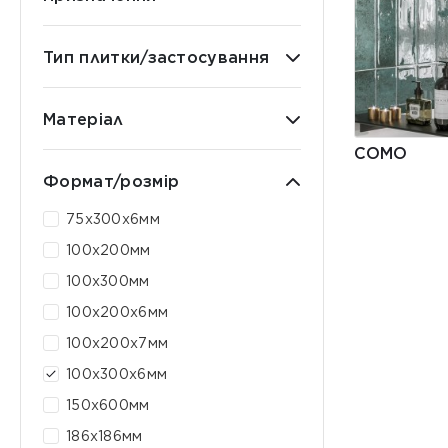
Тип плитки/застосування
Матеріал
COMO
Формат/розмір
75x300x6мм
100x200мм
100x300мм
100x200x6мм
100x200x7мм
100x300x6мм
150x600мм
186x186мм