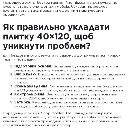
і спрощує догляд. Beykoz гармонійно підходить для сучасних
кухонь, створюючи фон для меблів. Uskudar підкреслює
елегантність вітальні завдяки ефектним мармуровим
прожилкам.
Як правильно укладати
плитку 40×120, щоб
уникнути проблем?
Для бездоганного результату важливо дотримуватися кількох
технічних правил:
Підготовка основи.
Вона має бути ідеально рівною та
очищеною від пилу й залишків розчину.
Вибір клею.
Використовуйте клей із підвищеною адгезією
та еластичністю, призначений для великоформатної
плитки.
Схема укладання.
Оптимальне зміщення — не більше ніж
на 1/3 довжини плитки, щоб запобігти перепадам висоти.
Контроль рівня.
Застосовуйте систему вирівнювання
плитки (СВП), щоб уникнути перепадів і зазорів.
Затирка.
Рекомендовано використовувати вологостійкі
склади, особливо у ванних кімнатах і кухнях.
Порада від фахівців Shop Golden Tile: Завжди перевіряйте
напрямок малюнка — у колекціях Beykoz та Uskudar прожилки
каменю створюють природний «потік», який при правильній
орієнтації візуально коригує простір.