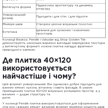
Підкреслює архітектуру та динаміку
Витягнута форма
інтер’єру
Універсальний
Підходить і для стін, і для підлоги
розмір
Мінімум швів
Створює цілісне візуальне полотно
Ідеальна для сучасних і класичних
Естетика
просторів
Колекції Beykoz, Pendik і Uskudar від Shop Golden Tile
демонструють, наскільки виразно виглядає мармурова текстура
у витягнутому форматі: кожна плитка нагадує фрагмент
природного каменю.
Де плитка 40×120
використовується
найчастіше і чому?
Цей формат універсальний. Він однаково добре підходить для
ванних кімнат, кухонь, віталень і навіть фасадів. В узьких
приміщеннях плитка 40×120 візуально розширює простір, а у
великих — додає структуру та
ритм.
У колекції Pendik плитка використовується для оформлення
спа-зон і ванних кімнат: великий формат мінімізує кількість швів