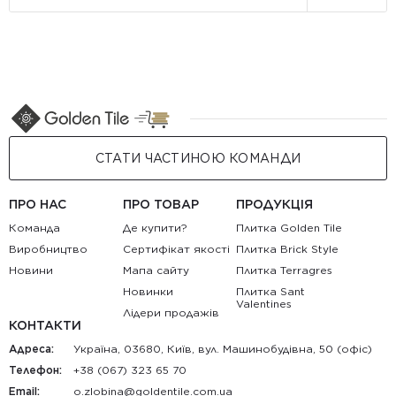
СТАТИ ЧАСТИНОЮ КОМАНДИ
ПРО НАС
ПРО ТОВАР
ПРОДУКЦІЯ
Команда
Де купити?
Плитка Golden Tile
Виробництво
Сертифікат якості
Плитка Brick Style
Новини
Мапа сайту
Плитка Terragres
Новинки
Плитка Sant
Valentines
Лідери продажів
КОНТАКТИ
Адреса:
Україна, 03680, Київ, вул. Машинобудівна, 50 (офіс)
Телефон:
+38 (067) 323 65 70
Email:
au.moc.elitnedlog@anibolz.o