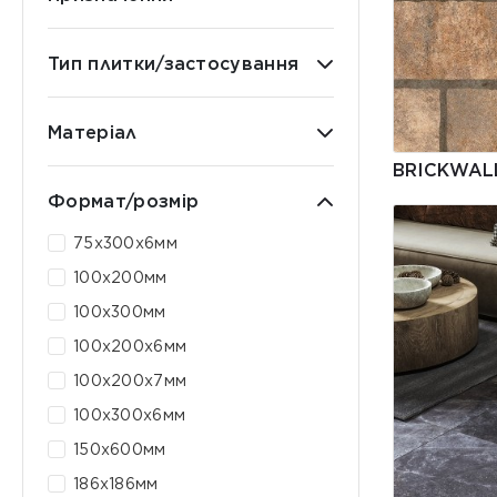
Тип плитки/застосування
Матеріал
BRICKWAL
Формат/розмір
75x300x6мм
100x200мм
100x300мм
100x200x6мм
100x200x7мм
100x300x6мм
150x600мм
186x186мм