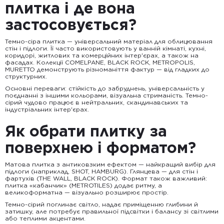
плитка і де вона
застосовується?
Темно-сіра плитка — універсальний матеріал для облицювання
стін і підлоги. Її часто використовують у ванній кімнаті, кухні,
коридорі, житлових та комерційних інтер'єрах, а також на
фасадах. Колекції COMELPANE, BLACK ROCK, METROPOLIS,
MURETTO демонструють різноманіття фактур — від гладких до
структурних.
Основні переваги: стійкість до забруднень, універсальність у
поєднанні з іншими кольорами, візуальна стриманість. Темно-
сірий чудово працює в нейтральних, скандинавських та
індустріальних інтер'єрах.
Як обрати плитку за
поверхнею і форматом?
Матова плитка з антиковзким ефектом — найкращий вибір для
підлоги (наприклад, SHOT, HAMBURG). Глянцева — для стін і
фартухів (THE WALL, BLACK ROCK). Формат також важливий:
плитка «кабанчик» (METROTILES) додає ритму, а
великоформатна — візуально розширює простір.
Темно-сірий поглинає світло, надає приміщенню глибини й
затишку, але потребує правильної підсвітки і балансу зі світлими
або теплими акцентами.