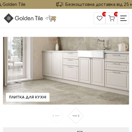
olden Tile
Безкоштовна доставка від 25 м² в
0
0
САЙТ КОМПАНІЇ
ПЛИТКА ДЛЯ КУХНІ