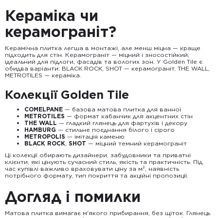
Кераміка чи
керамограніт?
Керамічна плитка легша в монтажі, але менш міцна — краще
підходить для стін. Керамограніт — міцний і зносостійкий,
ідеальний для підлоги, фасадів та вологих зон. У Golden Tile є
обидва варіанти: BLACK ROCK, SHOT — керамограніт, THE WALL,
METROTILES — кераміка.
Колекції Golden Tile
COMELPANE
— базова матова плитка для ванної
METROTILES
— формат кабанчик для акцентних стін
THE WALL
— гладкий глянець для фартухів і декору
HAMBURG
— стильне поєднання білого і сірого
METROPOLIS
— імітація каменю
BLACK ROCK
,
SHOT
— міцний темний керамограніт
Ці колекції обирають дизайнери, забудовники та приватні
клієнти, які цінують сучасний стиль, якість та практичність. Під
час купівлі важливо враховувати ціну за м², наявність
потрібного формату, тип покриття та акційні пропозиції.
Догляд і помилки
Матова плитка вимагає м'якого прибирання, без щіток. Глянець