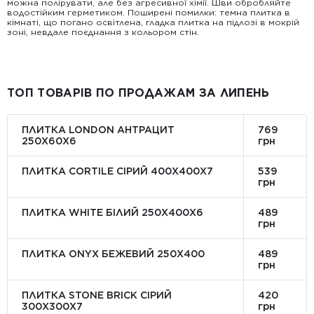
можна полірувати, але без агресивної хімії. Шви обробляйте
водостійким герметиком. Поширені помилки: темна плитка в
кімнаті, що погано освітлена, гладка плитка на підлозі в мокрій
зоні, невдале поєднання з кольором стін.
ТОП ТОВАРІВ ПО ПРОДАЖАМ ЗА ЛИПЕНЬ
ПЛИТКА LONDON АНТРАЦИТ
769
250Х60Х6
грн
ПЛИТКА CORTILE СІРИЙ 400X400X7
539
грн
ПЛИТКА WHITE БІЛИЙ 250Х400Х6
489
грн
ПЛИТКА ONYX БЕЖЕВИЙ 250X400
489
грн
ПЛИТКА STONE BRICK СІРИЙ
420
300Х300X7
грн