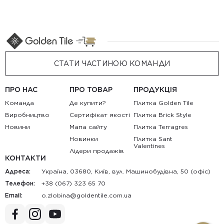
СТАТИ ЧАСТИНОЮ КОМАНДИ
ПРО НАС
ПРО ТОВАР
ПРОДУКЦІЯ
Команда
Де купити?
Плитка Golden Tile
Виробництво
Сертифікат якості
Плитка Brick Style
Новини
Мапа сайту
Плитка Terragres
Новинки
Плитка Sant
Valentines
Лідери продажів
КОНТАКТИ
Адреса:
Україна, 03680, Київ, вул. Машинобудівна, 50 (офіс)
Телефон:
+38 (067) 323 65 70
Email:
au.moc.elitnedlog@anibolz.o