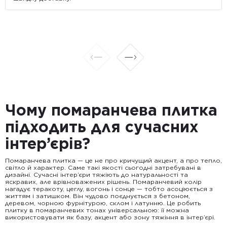
Чому помаранчева плитка
підходить для сучасних
інтер’єрів?
Помаранчева плитка — це не про кричущий акцент, а про тепло,
світло й характер. Саме такі якості сьогодні затребувані в
дизайні. Сучасні інтер’єри тяжіють до натуральності та
яскравих, але врівноважених рішень. Помаранчевий колір
нагадує теракоту, цеглу, вогонь і сонце — тобто асоціюється з
життям і затишком. Він чудово поєднується з бетоном,
деревом, чорною фурнітурою, склом і латунню. Це робить
плитку в помаранчевих тонах універсальною: її можна
використовувати як базу, акцент або зону тяжіння в інтер’єрі.