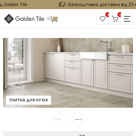
olden Tile
Безкоштовна доставка від 25 м² в
0
0
САЙТ КОМПАНІЇ
ПЛИТКА ДЛЯ КУХНІ