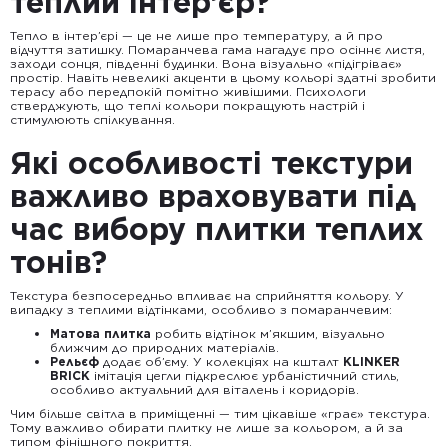
теплий інтер’єр?
Тепло в інтер’єрі — це не лише про температуру, а й про
відчуття затишку. Помаранчева гама нагадує про осіннє листя,
заходи сонця, південні будинки. Вона візуально «підігріває»
простір. Навіть невеликі акценти в цьому кольорі здатні зробити
терасу або передпокій помітно живішими. Психологи
стверджують, що теплі кольори покращують настрій і
стимулюють спілкування.
Які особливості текстури
важливо враховувати під
час вибору плитки теплих
тонів?
Текстура безпосередньо впливає на сприйняття кольору. У
випадку з теплими відтінками, особливо з помаранчевим:
Матова плитка
робить відтінок м’якшим, візуально
ближчим до природних матеріалів.
Рельєф
додає об’єму. У колекціях на кшталт
KLINKER
BRICK
імітація цегли підкреслює урбаністичний стиль,
особливо актуальний для віталень і коридорів.
Чим більше світла в приміщенні — тим цікавіше «грає» текстура.
Тому важливо обирати плитку не лише за кольором, а й за
типом фінішного покриття.