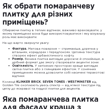
Як обрати помаранчеву
плитку для різних
приміщень?
Обираючи плитку в теплих відтінках, важливо враховувати, у
якому приміщенні вона буде використовуватися і яку візуальну
роль має виконувати.
На що варто звернути увагу:
Фактура.
Матова поверхня — стриманіша, доречна у
вітальнях, коридорах і передпокоях. Цегляна текстура
створює ефект урбаністичного лофту.
Розмір.
Велика плитка виглядає дорожче й спокійніше, а
дрібний формат дає змогу створювати акцентні зони.
Освітленість.
У затінених просторах краще виглядає
світла плитка або з глянцевим ефектом. У сонячних
приміщеннях можна дозволити собі насичені теракотові
відтінки.
Колекції
KLINKER BRICK
,
SEVEN TONES
і
WESTMINSTER
від
Golden Tile охоплюють увесь спектр — від м’якої текстури під
цеглу до яскравої та гладкої плитки для акцентів.
Яка помаранчева плитка
для фасаду краща з