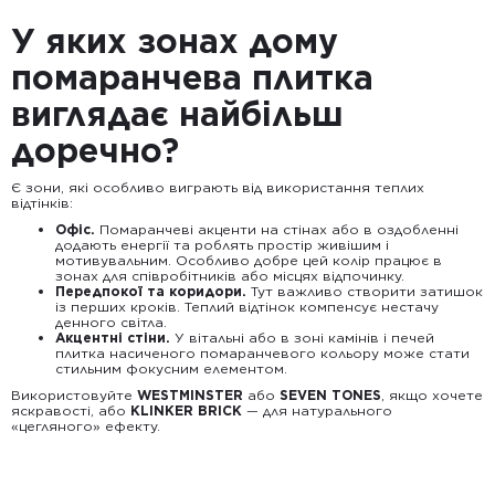
У яких зонах дому
помаранчева плитка
виглядає найбільш
доречно?
Є зони, які особливо виграють від використання теплих
відтінків:
Офіс.
Помаранчеві акценти на стінах або в оздобленні
додають енергії та роблять простір живішим і
мотивувальним. Особливо добре цей колір працює в
зонах для співробітників або місцях відпочинку.
Передпокої та коридори.
Тут важливо створити затишок
із перших кроків. Теплий відтінок компенсує нестачу
денного світла.
Акцентні стіни.
У вітальні або в зоні камінів і печей
плитка насиченого помаранчевого кольору може стати
стильним фокусним елементом.
Використовуйте
WESTMINSTER
або
SEVEN TONES
, якщо хочете
яскравості, або
KLINKER BRICK
— для натурального
«цегляного» ефекту.