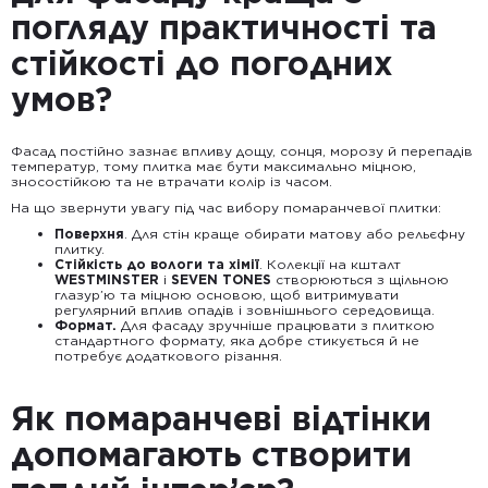
погляду практичності та
стійкості до погодних
умов?
Фасад постійно зазнає впливу дощу, сонця, морозу й перепадів
температур, тому плитка має бути максимально міцною,
зносостійкою та не втрачати колір із часом.
На що звернути увагу під час вибору помаранчевої плитки:
Поверхня
. Для стін краще обирати матову або рельєфну
плитку.
Стійкість до вологи та хімії
. Колекції на кшталт
WESTMINSTER
і
SEVEN TONES
створюються з щільною
глазур’ю та міцною основою, щоб витримувати
регулярний вплив опадів і зовнішнього середовища.
Формат.
Для фасаду зручніше працювати з плиткою
стандартного формату, яка добре стикується й не
потребує додаткового різання.
Як помаранчеві відтінки
допомагають створити