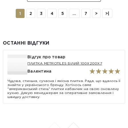
1
2
3
4
5
...
7
>
>|
ОСТАННІ ВІДГУКИ
Відгук про товар
ПЛИТКА METROTILES БІЛИЙ 100X200X7
Валентина
Чудова, стильна, сучасна і якісна плитка. Рада, що вдалось її
знайти у українського бренду. Хотілось саме
"американський стиль" плитки кабанчик на свою оновлену
кухню. Дякую менеджерам за оперативне замовлення і
швидку доставку.