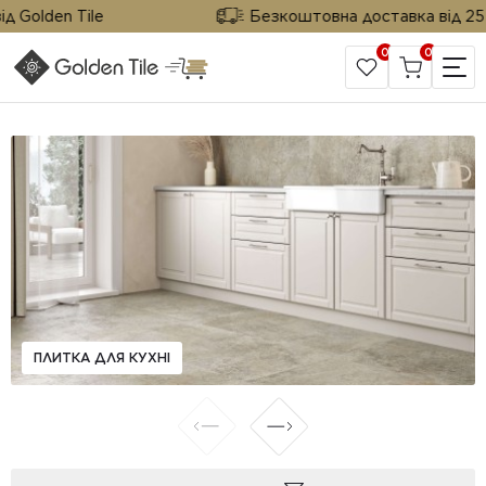
olden Tile
Безкоштовна доставка від 25 м² в
0
0
САЙТ КОМПАНІЇ
ПЛИТКА ДЛЯ КУХНІ