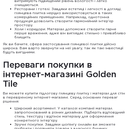
витримують підвищений рівень вологості і легко
очищаються.
Ресторани і готелі. Завдяки естетиці і легкості в догляді,
глянцева плитка нерідко використовується в таких
комерційних приміщеннях. Наприклад, однотонна
продукція дозволить створити гармонійний інтер'єр
простору.
Холи і коридори. Матеріал допоможе створити гарне
перше враження, адже він виглядає стильно і привабливо
блищить.
Як ви бачите, сфера застосування глянцевої плитки дійсно
широка. Вам варто звернути на неї увагу, так як такі інвестиції
будуть вигідними.
Переваги покупки в
інтернет-магазині Golden
Tile
Ви можете купити підлогову глянцеву плитку і матеріал для стін
в перевіреному інтернет-магазині. Серед основних переваг
рішення:
Широкий асортимент. У каталозі компанії матеріал
запропонований в різних дизайнах. Підберіть відповідний
стиль, текстуру і відтінок матеріалу для оформлення
конкретного інтер'єру.
Зручні покупки. Завдяки шопінгу онлайн ви зможете
підібрати і порівняти товари з власного будинку.