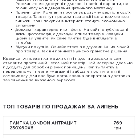
Розгляньте всі доступні підлогові і настінні варіанти, не
гаючи часу на відвідування фізичного магазину.
Приємні ціни. Компанія пропонує розумну вартість своїх
товарів. Також тут проводяться акції і встановлюються
знижки. Ваші покупки в інтернеті стануть економічно
вигідними.
Докладні характеристики і фото. На сайті опубліковані
якісні фотографії, є докладні описи товарів. Завдяки
цьому ви уявите, як саме плитка буде виглядати в
інтер'єрі.
Відгуки покупців. Ознайомтеся з відгуками інших людей
про товари. Так ви приймете дійсно грамотне рішення.
Красива глянцева плитка для стін і підлоги дозволить вам
створити практичний і стильний простір. Цей матеріал ідеально
підходить для обробки різних приміщень. Купіть плитку в
перевіреному інтернет-магазині і забудьте про питання її
самовивозу. Для вас буде організована оперативна доставка
замовлення за вказаною адресою!
ТОП ТОВАРІВ ПО ПРОДАЖАМ ЗА ЛИПЕНЬ
ПЛИТКА LONDON АНТРАЦИТ
769
250Х60Х6
грн