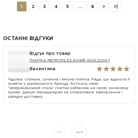
1
2
3
4
5
...
8
>
>|
ОСТАННІ ВІДГУКИ
Відгук про товар
ПЛИТКА METROTILES БІЛИЙ 100X200X7
Валентина
Чудова, стильна, сучасна і якісна плитка. Рада, що вдалось її
знайти у українського бренду. Хотілось саме
"американський стиль" плитки кабанчик на свою оновлену
кухню. Дякую менеджерам за оперативне замовлення і
швидку доставку.
АКЦІЯ