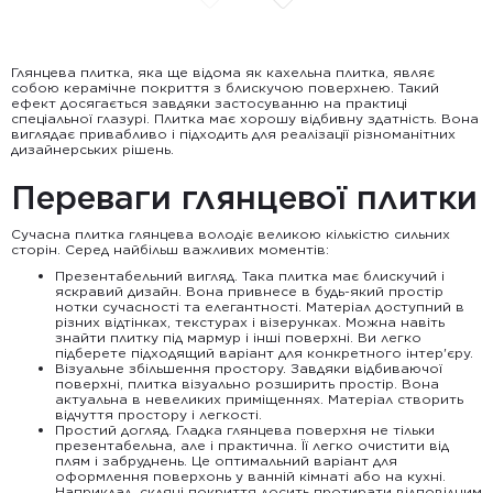
Глянцева плитка, яка ще відома як кахельна плитка, являє
собою керамічне покриття з блискучою поверхнею. Такий
ефект досягається завдяки застосуванню на практиці
спеціальної глазурі. Плитка має хорошу відбивну здатність. Вона
виглядає привабливо і підходить для реалізації різноманітних
дизайнерських рішень.
Переваги глянцевої плитки
Сучасна плитка глянцева володіє великою кількістю сильних
сторін. Серед найбільш важливих моментів:
Презентабельний вигляд. Така плитка має блискучий і
яскравий дизайн. Вона привнесе в будь-який простір
нотки сучасності та елегантності. Матеріал доступний в
різних відтінках, текстурах і візерунках. Можна навіть
знайти плитку під мармур і інші поверхні. Ви легко
підберете підходящий варіант для конкретного інтер'єру.
Візуальне збільшення простору. Завдяки відбиваючої
поверхні, плитка візуально розширить простір. Вона
актуальна в невеликих приміщеннях. Матеріал створить
відчуття простору і легкості.
Простий догляд. Гладка глянцева поверхня не тільки
презентабельна, але і практична. Її легко очистити від
плям і забруднень. Це оптимальний варіант для
оформлення поверхонь у ванній кімнаті або на кухні.
Наприклад, скляні покриття досить протирати відповідним