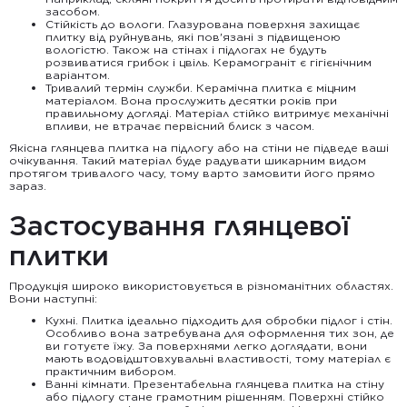
засобом.
Стійкість до вологи. Глазурована поверхня захищає
плитку від руйнувань, які пов'язані з підвищеною
вологістю. Також на стінах і підлогах не будуть
розвиватися грибок і цвіль. Керамограніт є гігієнічним
варіантом.
Тривалий термін служби. Керамічна плитка є міцним
матеріалом. Вона прослужить десятки років при
правильному догляді. Матеріал стійко витримує механічні
впливи, не втрачає первісний блиск з часом.
Якісна глянцева плитка на підлогу або на стіни не підведе ваші
очікування. Такий матеріал буде радувати шикарним видом
протягом тривалого часу, тому варто замовити його прямо
зараз.
Застосування глянцевої
плитки
Продукція широко використовується в різноманітних областях.
Вони наступні:
Кухні. Плитка ідеально підходить для обробки підлог і стін.
Особливо вона затребувана для оформлення тих зон, де
ви готуєте їжу. За поверхнями легко доглядати, вони
мають водовідштовхувальні властивості, тому матеріал є
практичним вибором.
Ванні кімнати. Презентабельна глянцева плитка на стіну
або підлогу стане грамотним рішенням. Поверхні стійко