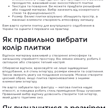
прохідністю, важливий клас зносостійкості плитки.
Текстура та поверхня. Ви можете придбати рельєфний
або гладкий матеріал. Вибір залежить від конкретного
стилю та функціональності.
Розмір. Великі плитки візуально збільшують простір, а
маленькі елементи створюють атмосферу затишку.
Вам варто купити плитку для внутрішнього оздоблення в
Україні та оцінити її переваги на практиці.
Як правильно вибрати
колір плитки
Відтінок матеріалу важливий у створенні атмосфери та
загальному сприйнятті простору. Він змінює кімнату, робить її
світлішою або створює теплий настрій.
Обираючи відтінок, враховуйте не лише індивідуальні
вподобання, а й стиль інтер'єру, розміри кімнати та освітлення.
Також зверніть увагу на поєднання кольорів. Можна створити
цілісний образ, якщо плитка гармоніюватиме з іншими
елементами інтер'єру.
Не варто забувати про фактуру — матова плитка надає
м'якості, а глянцева робить стиль приміщення більш сучасним.
Правильний вибір відтінку дозволить створити той інтер'єр,
який довго тішитиме око.
Як визначитися з розміром