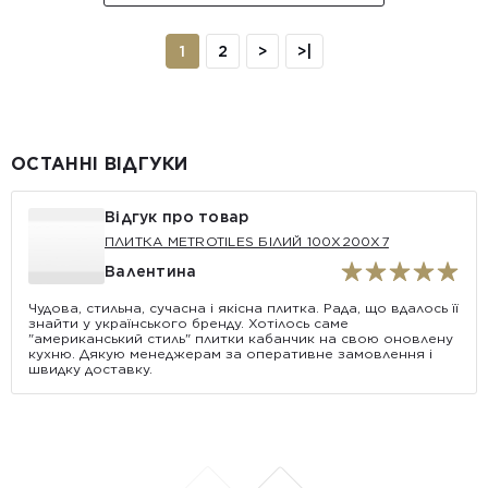
1
2
>
>|
ОСТАННІ ВІДГУКИ
Відгук про товар
ПЛИТКА METROTILES БІЛИЙ 100X200X7
Валентина
Чудова, стильна, сучасна і якісна плитка. Рада, що вдалось її
знайти у українського бренду. Хотілось саме
"американський стиль" плитки кабанчик на свою оновлену
кухню. Дякую менеджерам за оперативне замовлення і
швидку доставку.