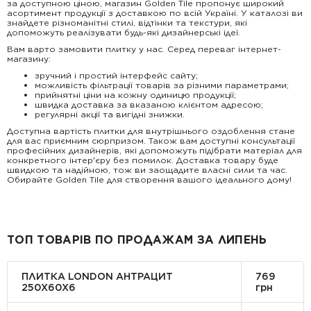
за доступною ціною, магазин Golden Tile пропонує широкий
асортимент продукції з доставкою по всій Україні. У каталозі ви
знайдете різноманітні стилі, відтінки та текстури, які
допоможуть реалізувати будь-які дизайнерські ідеї.
Вам варто замовити плитку у нас. Серед переваг інтернет-
магазину:
зручний і простий інтерфейс сайту;
можливість фільтрації товарів за різними параметрами;
прийнятні ціни на кожну одиницю продукції;
швидка доставка за вказаною клієнтом адресою;
регулярні акції та вигідні знижки.
Доступна вартість плитки для внутрішнього оздоблення стане
для вас приємним сюрпризом. Також вам доступні консультації
професійних дизайнерів, які допоможуть підібрати матеріал для
конкретного інтер'єру без помилок. Доставка товару буде
швидкою та надійною, тож ви заощадите власні сили та час.
Обирайте Golden Tile для створення вашого ідеального дому!
ТОП ТОВАРІВ ПО ПРОДАЖАМ ЗА ЛИПЕНЬ
ПЛИТКА LONDON АНТРАЦИТ
769
250Х60Х6
грн