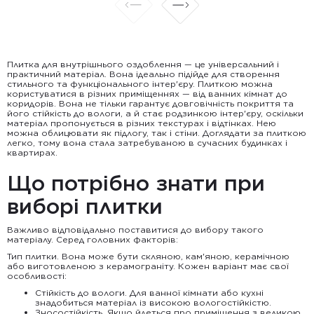
Плитка для внутрішнього оздоблення — це універсальний і
практичний матеріал. Вона ідеально підійде для створення
стильного та функціонального інтер'єру. Плиткою можна
користуватися в різних приміщеннях — від ванних кімнат до
коридорів. Вона не тільки гарантує довговічність покриття та
його стійкість до вологи, а й стає родзинкою інтер'єру, оскільки
матеріал пропонується в різних текстурах і відтінках. Нею
можна облицювати як підлогу, так і стіни. Доглядати за плиткою
легко, тому вона стала затребуваною в сучасних будинках і
квартирах.
Що потрібно знати при
виборі плитки
Важливо відповідально поставитися до вибору такого
матеріалу. Серед головних факторів:
Тип плитки. Вона може бути скляною, кам'яною, керамічною
або виготовленою з керамограніту. Кожен варіант має свої
особливості:
Стійкість до вологи. Для ванної кімнати або кухні
знадобиться матеріал із високою вологостійкістю.
Зносостійкість. Якщо йдеться про приміщення з великою