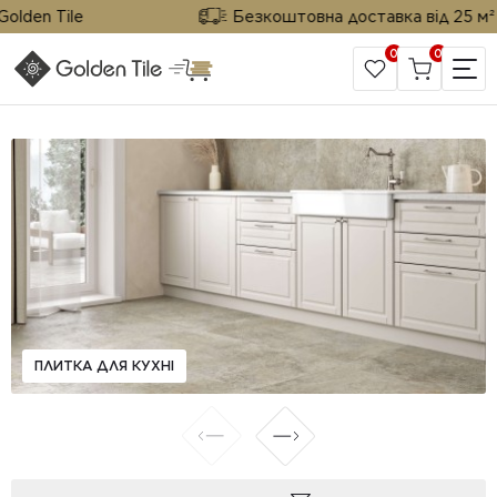
en Tile
Безкоштовна доставка від 25 м² від 
0
0
САЙТ КОМПАНІЇ
ПЛИТКА ДЛЯ КУХНІ