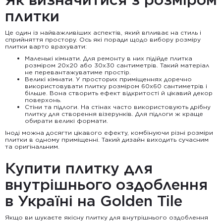
плитки
Це один із найважливіших аспектів, який впливає на стиль і
сприйняття простору. Ось які поради щодо вибору розміру
плитки варто врахувати:
Маленькі кімнати. Для ремонту в них підійде плитка
розміром 20х20 або 30х30 сантиметрів. Такий матеріал
не перевантажуватиме простір.
Великі кімнати. У просторих приміщеннях доречно
використовувати плитку розміром 60х60 сантиметрів і
більше. Вона створить ефект відкритості й цікавий декор
поверхонь.
Стіни та підлоги. На стінах часто використовують дрібну
плитку для створення візерунків. Для підлоги ж краще
обирати великі формати.
Іноді можна досягти цікавого ефекту, комбінуючи різні розміри
плитки в одному приміщенні. Такий дизайн виходить сучасним
та оригінальним.
Купити плитку для
внутрішнього оздоблення
в Україні на Golden Tile
Якщо ви шукаєте якісну плитку для внутрішнього оздоблення