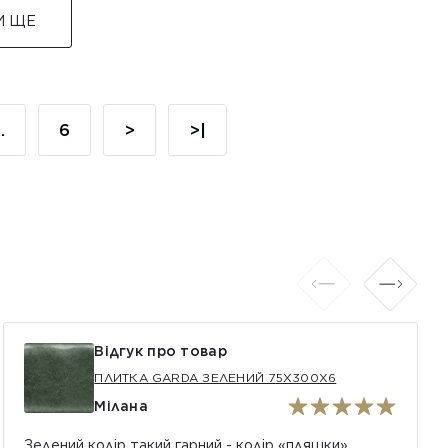
И ЩЕ
..
6
>
>|
Відгук про товар
ПЛИТКА GARDA ЗЕЛЕНИЙ 75X300X6
Мілана
Зелений колір такий гарний - колір «пляшки».