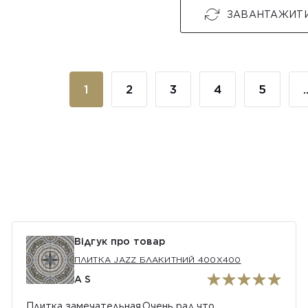
ЗАВАНТАЖИТ
1
2
3
4
5
.
Відгук про товар
ПЛИТКА JAZZ БЛАКИТНИЙ 400Х400
A S
Плитка замечательная.Очень рад что